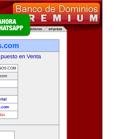
s.com
 puesto en Venta
NOS.COM
.com
rta!
s.com
tas