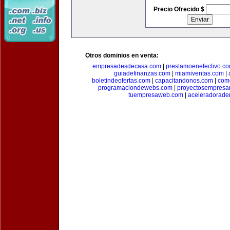
Precio Ofrecido $
Otros dominios en venta:
empresadesdecasa.com
|
prestamoenefectivo.c
guiadefinanzas.com
|
miamiventas.com
|
boletindeofertas.com
|
capacitandonos.com
|
come
programaciondewebs.com
|
proyectosempresa
tuempresaweb.com
|
aceleradorade