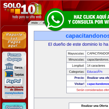
capacitandono
El dueño de este dominio lo ha
Mayusculas:
CAPACITANDO
Minusculas:
capacitandonos
Longitud:
14 caracteres
Categorias:
EducaciÃ³n
Precio:
Realizar una ofe
Visitar!
capacitandono
Serán consideradas ofer
Realizar una Oferta