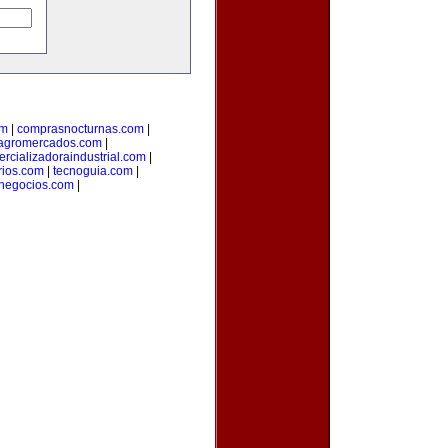
om
|
comprasnocturnas.com
|
agromercados.com
|
rcializadoraindustrial.com
|
rios.com
|
tecnoguia.com
|
negocios.com
|