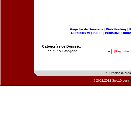
Registro de Dominios
|
Web Hosting
|
D
Dominios Expirados
|
Industrias
|
Indu
Categorías de Dominio:
[Pág. princi
** Precios expre
© 2002/2022 Solo10.com