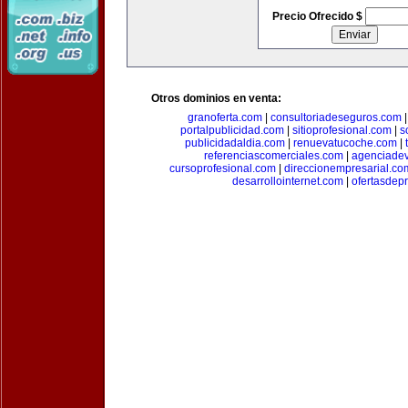
Precio Ofrecido $
Otros dominios en venta:
granoferta.com
|
consultoriadeseguros.com
portalpublicidad.com
|
sitioprofesional.com
|
s
publicidadaldia.com
|
renuevatucoche.com
|
referenciascomerciales.com
|
agenciadev
cursoprofesional.com
|
direccionempresarial.co
desarrollointernet.com
|
ofertasdep