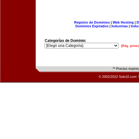
Registro de Dominios
|
Web Hosting
|
D
Dominios Expirados
|
Industrias
|
Indu
Categorías de Dominio:
[Pág. princi
** Precios expre
© 2002/2022 Solo10.com