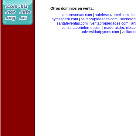
Otros dominios en venta:
zonareservas.com
|
hotelescozumel.com
|
in
pymesperu.com
|
saltapropiedades.com
|
sociosvi
santafeventas.com
|
ventapropiedades.com
|
ar
consultaporinternet.com
|
maderasdechile.c
universidadpymes.com
|
visitam