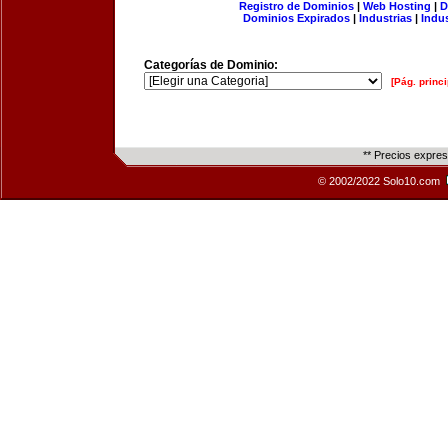
Registro de Dominios
|
Web Hosting
|
D
Dominios Expirados
|
Industrias
|
Indu
Categorías de Dominio:
[Pág. princi
** Precios expre
© 2002/2022 Solo10.com