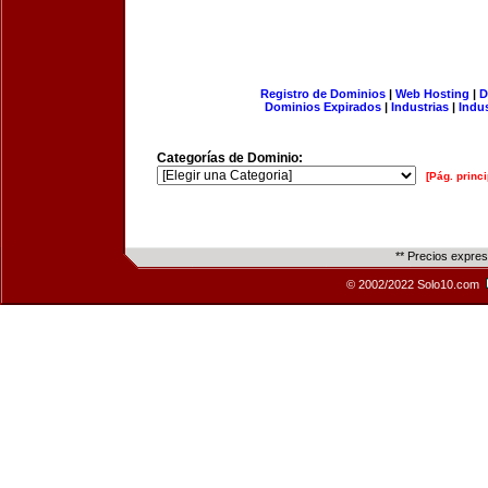
Registro de Dominios
|
Web Hosting
|
D
Dominios Expirados
|
Industrias
|
Indu
Categorías de Dominio:
[Pág. princi
** Precios expre
© 2002/2022 Solo10.com