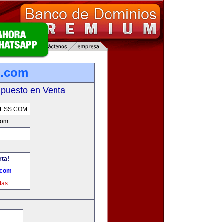
s.com
 puesto en Venta
ESS.COM
com
rta!
.com
tas