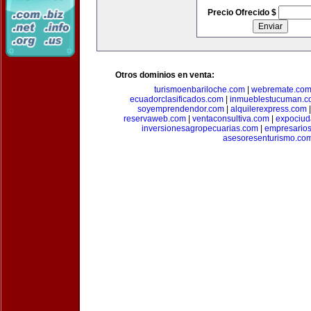
Precio Ofrecido $
Otros dominios en venta:
turismoenbariloche.com
|
webremate.co
ecuadorclasificados.com
|
inmueblestucuman.c
soyemprendendor.com
|
alquilerexpress.com
reservaweb.com
|
ventaconsultiva.com
|
expociud
inversionesagropecuarias.com
|
empresario
asesoresenturismo.co