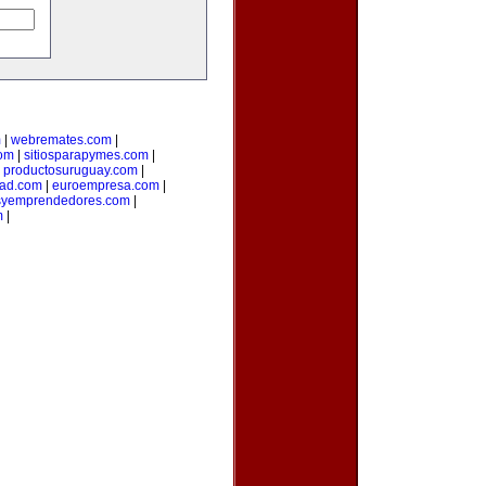
m
|
webremates.com
|
om
|
sitiosparapymes.com
|
|
productosuruguay.com
|
ad.com
|
euroempresa.com
|
syemprendedores.com
|
m
|