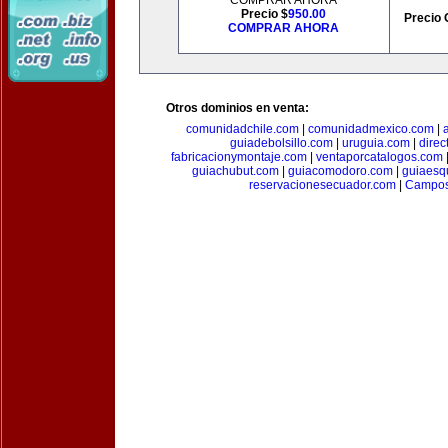
COMPRAR AHORA
Precio $
950.00
Precio 
COMPRAR AHORA
Otros dominios en venta:
comunidadchile.com
|
comunidadmexico.com
|
guiadebolsillo.com
|
uruguia.com
|
direc
fabricacionymontaje.com
|
ventaporcatalogos.com
guiachubut.com
|
guiacomodoro.com
|
guiaesq
reservacionesecuador.com
|
Campos