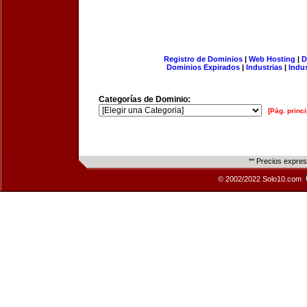
Registro de Dominios
|
Web Hosting
|
D
Dominios Expirados
|
Industrias
|
Indu
Categorías de Dominio:
[Pág. princi
** Precios expre
© 2002/2022 Solo10.com