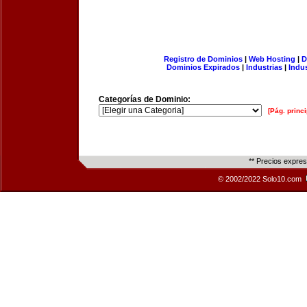
Registro de Dominios
|
Web Hosting
|
D
Dominios Expirados
|
Industrias
|
Indu
Categorías de Dominio:
[Pág. princi
** Precios expre
© 2002/2022 Solo10.com