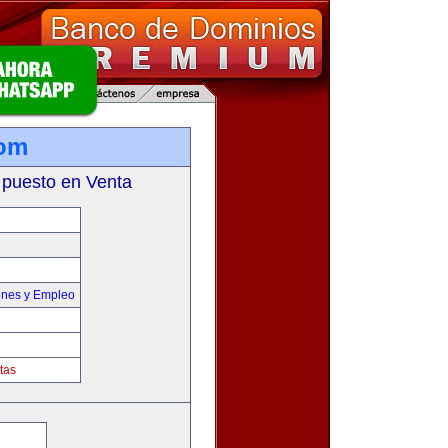
com
 puesto en Venta
ones y Empleo
tas